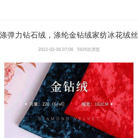
涤弹力钻石绒，涤纶金钻绒家纺冰花绒
2022-02-06 07:06 5929次浏览