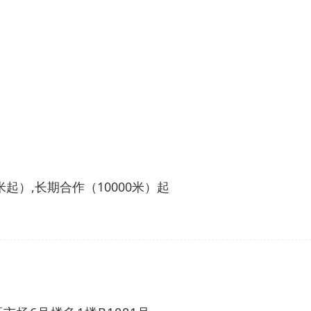
米起）
,
长期合作（
10000
米）起