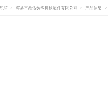
织馆
>
辉县市鑫达纺织机械配件有限公司
>
产品信息