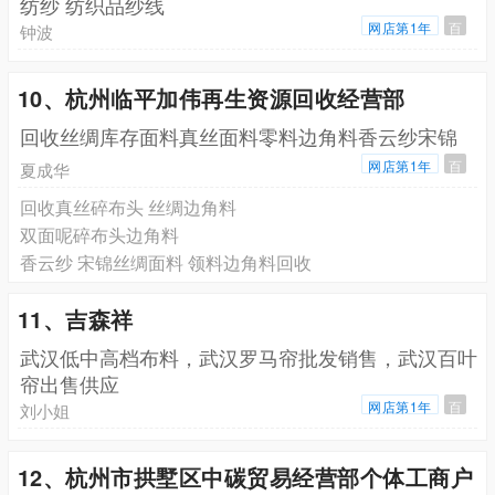
纺纱 纺织品纱线
网店第1年
百
钟波
10、杭州临平加伟再生资源回收经营部
回收丝绸库存面料真丝面料零料边角料香云纱宋锦
网店第1年
百
夏成华
回收真丝碎布头 丝绸边角料
双面呢碎布头边角料
香云纱 宋锦丝绸面料 领料边角料回收
11、吉森祥
武汉低中高档布料，武汉罗马帘批发销售，武汉百叶
帘出售供应
网店第1年
百
刘小姐
12、杭州市拱墅区中碳贸易经营部个体工商户