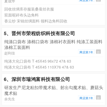
夏成华
回收丝绸库存服装桑蚕丝衣服
双面呢碎布头边角料
香云纱 宋锦丝绸面料 领料边角料回收
5、晋州市荣程纺织科技有限公司
纯涤口袋布 涤棉口袋布 涤棉衬衣面料 纯涤工装面料
涤棉工装面料
网店第1年
百
赵利佳
纯涤大化口袋布 T 45X45 96x72 47& 63
纯涤大化口袋布 T 45X45 110X76 47& 63
6、深圳市瑞鸿富科技有限公司
研发生产尼龙粘扣带魔术贴、射出勾魔术贴、蘑菇头
魔术贴
网店第1年
百
余先生