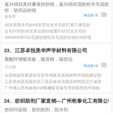
嘉兴绢丝真丝桑蚕丝纱线，嘉兴绢丝混纺纱羊毛混纺
纱，纺织品纱线
网店第1年
百
俞亚萍
48支双股全毛纱48支双丝光羊毛纱巴素兰澳毛纱
全毛针织纱28支双合股纱线围巾纱32支全毛纱
48NM30W70A毛腈纱腈纶羊毛混纺纱线针织纱线
23、江苏卓悦美华声学材料有限公司
聚酯纤维吸音板，吸音棉，隔音毡
网店第1年
百
王小姐
全国电影院家庭影音室专用吸音装饰材料环保阻燃定制
江苏黑色阻尼隔音毡工装必备填充隔音材料阻尼片减震
广州佛山黑色板棉mdf格栅吸音板专用底板黑色环保板
24、纺织助剂厂家直销—广州乾泰化工有限公
纺织印染助，纺织助剂，防水剂