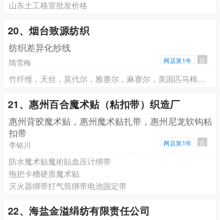
山东土工格室批发价格
20、烟台致源纺织
纺织差异化纱线
网店第1年
百
隋雪梅
竹纤维，天丝，莫代尔，雅赛尔，麻赛尔，美国匹马棉，埃及长绒棉，新疆长绒棉，有机棉，阻燃纱，吸湿排汗纱，芦荟纤维，薄荷纤维，艾草纤维，板蓝根纤维
21、惠州百合魔术贴（粘扣带）织造厂
惠州背胶魔术贴，惠州魔术贴扎带，惠州尼龙软钩粘
扣带
网店第1年
百
李铭川
防水魔术贴魔術貼血压计绑带
拖把卡槽硬质魔术贴
灭火器绑带打气筒绑带电池固定带
22、海盐金溢绢纺有限责任公司