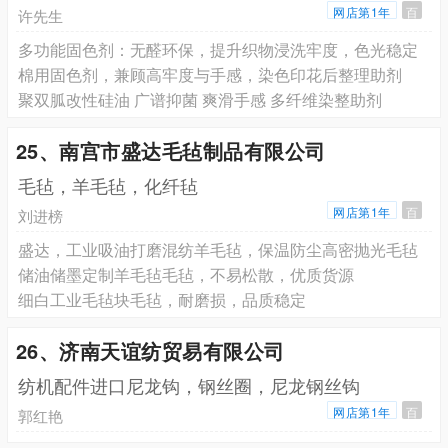
网店第1年
百
许先生
多功能固色剂：无醛环保，提升织物浸洗牢度，色光稳定
棉用固色剂，兼顾高牢度与手感，染色印花后整理助剂
聚双胍改性硅油 广谱抑菌 爽滑手感 多纤维染整助剂
25、南宫市盛达毛毡制品有限公司
毛毡，羊毛毡，化纤毡
网店第1年
百
刘进榜
盛达，工业吸油打磨混纺羊毛毡，保温防尘高密抛光毛毡
储油储墨定制羊毛毡毛毡，不易松散，优质货源
细白工业毛毡块毛毡，耐磨损，品质稳定
26、济南天谊纺贸易有限公司
纺机配件进口尼龙钩，钢丝圈，尼龙钢丝钩
网店第1年
百
郭红艳