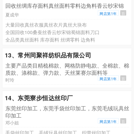
回收丝绸库存面料真丝面料零料边角料香云纱宋锦
网店第1年
百
夏成华
大量回收真丝衣服真丝衣片真丝大块布
全国回收100桑蚕丝香云纱宋锦蜀锦面料刀口
全品类真丝面料 库存面料 丝绸零料 边角料
13、常州同聚祥纺织品有限公司
主要产品类目精梳棉款、网格防静电款、全棉款、棉
质款、涤棉款、弹力款、天丝莱赛尔面料等
网店第1年
百
时玲
14、东莞寮步恒达丝印厂
东莞丝印加工，东莞手袋丝印加工，东莞毛绒玩具丝
印加工
网店第1年
百
邓小姐
手袋丝印加工，毛绒玩具丝印加工，织带丝印加工