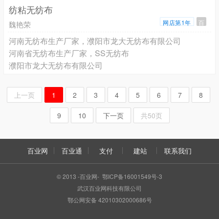
纺粘无纺布
网店第1年
百
魏艳荣
河南无纺布生产厂家，濮阳市龙大无纺布有限公司
河南省无纺布生产厂家，SS无纺布
濮阳市龙大无纺布有限公司
上一页
1
2
3
4
5
6
7
8
9
10
下一页
共50页
百业网
百业通
支付
建站
联系我们
© 2013 -百业网- 鄂ICP备16001549号-3
武汉百业网科技有限公司
鄂公网安备 42010302000686号