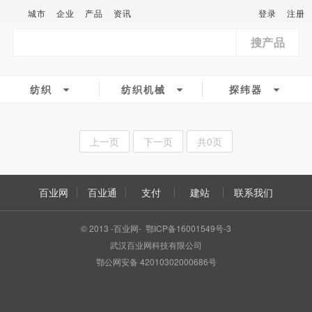
城市
企业
产品
资讯
登录
注册
搜产品
纺织
纺织机械
探纬器
上一页
下一页
共0页
百业网
百业通
支付
建站
联系我们
© 2013 -百业网- 鄂ICP备16001549号-3
武汉百业网科技有限公司
鄂公网安备 42010302000686号