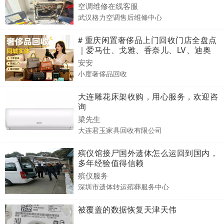
空调维修在线客服
武汉格力空调售后维修中心
# 重庆闲置奢侈品上门回收门店全盘点
｜爱马仕、戈雅、香奈儿、LV、迪奥
本地变现行情6大连锁门店实测指南 重
安安
庆坐拥解放碑、观音桥万象城、时代天
小度奢侈品回收
街、光环购物公园、南坪万达、渝北吾
悦广场等一众高端商业地标
大连雕花床架收购，用心服务，欢迎咨
询
梁先生
大连君玉家具回收有限公司
殡仪馆接尸国外遗体怎么运回到国内，
多年经验值得信赖
殡仪服务
深圳市遗体转运殡葬服务中心
被覆盖的数据恢复天津天伟