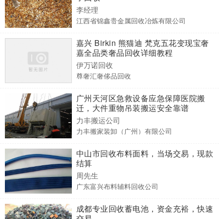
李经理
江西省锦鑫贵金属回收冶炼有限公司
嘉兴 Birkin 熊猫迪 梵克五花变现宝奢
嘉全品类奢品回收详细教程
伊万诺回收
尊奢汇奢侈品回收
广州天河区急救设备应急保障医院搬
迁，大件重物吊装搬运安全靠谱
力丰搬运公司
力丰搬家装卸（广州）有限公司
中山市回收布料面料，当场交易，现款
结算
周先生
广东富兴布料辅料回收公司
成都专业回收蓄电池，资金充裕，快速
交易