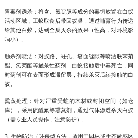
胃毒剂诱杀：将含、氟啶脲等成分的毒饵放置在白蚁
活动区域，工蚁取食后带回蚁巢，通过哺育行为传递
给其他白蚁，达到全巢灭杀的效果（性高，对环境影
响小）。
触杀剂喷洒：对蚁路、蛀孔、墙面缝隙等喷洒联苯菊
酯、氯菊酯等触杀性药剂，白蚁接触后中毒死亡，同
时药剂可在表面形成滞留层，持续杀灭后续接触的白
蚁。
熏蒸处理：针对严重受蛀的木材或封闭空间（如仓
库），采用硫酰氟等熏蒸剂，通过气体渗透杀灭白蚁
（需专业人员操作，注意防护）。
3. 生物防治（环保型方法，适用于园林或生态敏感区