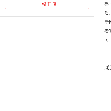
一键开店
整
质
新
者
向
联