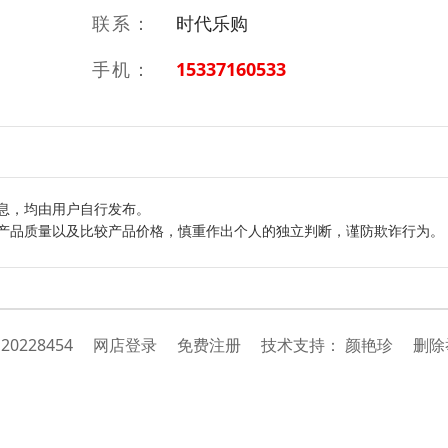
联系：
时代乐购
手机：
15337160533
息，均由用户自行发布。
产品质量以及比较产品价格，慎重作出个人的独立判断，谨防欺诈行为。
：
20228454
网店登录
免费注册
技
术
支
持
：
颜艳珍
删除举报