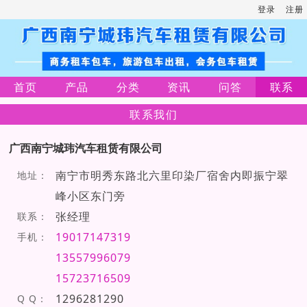
登录
注册
首页
产品
分类
资讯
问答
联系
联系我们
广西南宁城玮汽车租赁有限公司
南宁市明秀东路北六里印染厂宿舍内即振宁翠
地址：
峰小区东门旁
张经理
联系：
19017147319
手机：
13557996079
15723716509
1296281290
Q Q：