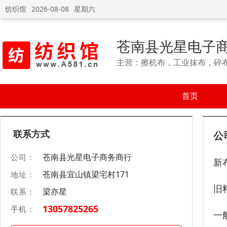
纺织馆
2026-08-08
星期六
苍南县光星电子
主营：擦机布，工业抹布，碎
首页
联系方式
公
苍南县光星电子商务商行
公司：
新
苍南县宜山镇梁宅村171
地址：
旧
梁亦星
联系：
13057825265
手机：
一