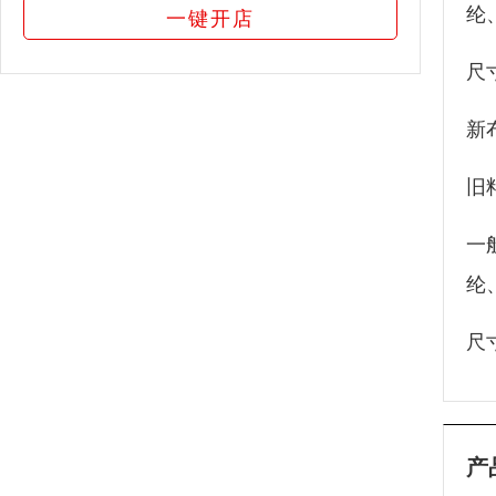
纶
一键开店
尺
新
旧
一
纶
尺
产