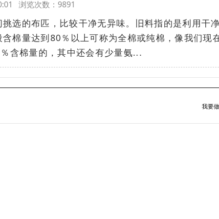
:00:01 浏览次数：9891
间挑选的布匹，比较干净无异味。旧料指的是利用干
般含棉量达到80％以上可称为全棉或纯棉，像我们现
％含棉量的，其中还会有少量氨...
我要做