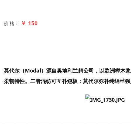
￥ 150
价 格：
金溢生产32支40支50支60支天丝/桑蚕丝混纺纱主流配
滑吸湿性与桑蚕丝的光泽透气性，适用于高端针织内衣
莫代尔（Modal）源自奥地利兰精公司，以欧洲榉
柔韧特性
。二者混纺可互补短板：莫代尔弥补纯绢丝强