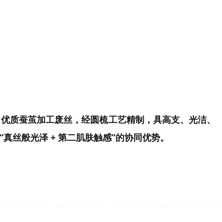
纱线，绢丝混纺纱，桑蚕丝混纺纱 白厂丝紬丝，兼具莫代尔的柔
自优质蚕茧加工废丝，经圆梳工艺精制，具高支、光洁、
“真丝般光泽 + 第二肌肤触感”的协同优势
。