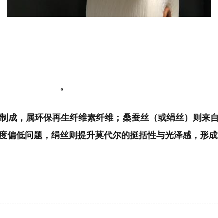
比为90/10或85/15，80/20 ，纯桑蚕丝绢丝真丝
与夏季贴身服饰
。
木浆制成，属环保再生纤维素纤维；桑蚕丝（或绢丝）则来
度偏低问题，绢丝则提升莫代尔的挺括性与光泽感
，形成