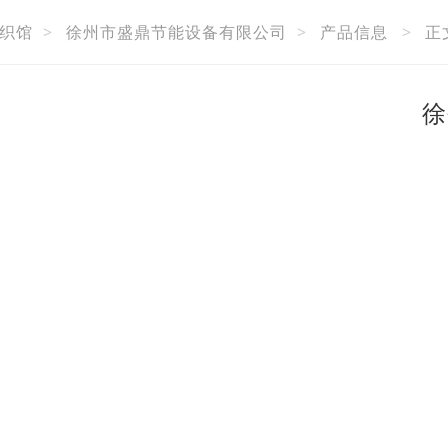
织馆
>
徐州市盛鼎节能设备有限公司
>
产品信息
>
正
徐