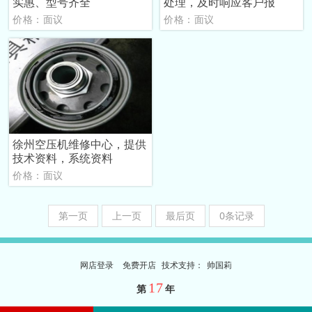
实惠、型号齐全
处理，及时响应客户报
价格：面议
价格：面议
徐州空压机维修中心，提供
技术资料，系统资料
价格：面议
第一页
上一页
最后页
0条记录
网店登录
免费开店
技
术
支
持
：
帅国莉
17
第
年