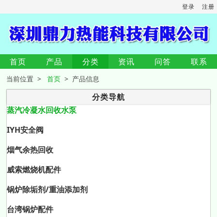
登录
注册
首页
产品
分类
资讯
问答
联系
当前位置 >
首页
> 产品信息
分类导航
蒸汽冷凝水回收水泵
IYH安全阀
烟气余热回收
威索燃烧机配件
锅炉除垢剂/重油添加剂
台湾锅炉配件