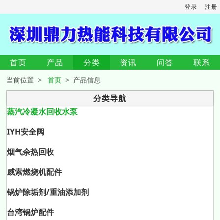
登录
注册
首页
产品
分类
资讯
问答
联系
当前位置 >
首页
> 产品信息
分类导航
蒸汽冷凝水回收水泵
IYH安全阀
烟气余热回收
威索燃烧机配件
锅炉除垢剂/重油添加剂
台湾锅炉配件